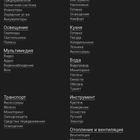
Инструмент
Предохранители
Насекомые
Солнечная система
Готовка
Инверторы
Освещение
Зарядные ус-ва
Комфорт
Аккумуляторы
Освещение
Кухня
Гирлянды
Готовка
Светильники
Посуда
Полосы
Холодильники
Техника
Мультимедия
Аксессуары
Видео
Вода
Аудио
Видеонаблюдение
Водопровод
Фото
Мониторинг
Насосы
Емкости
Обогрев
Туалет
Транспорт
Инструмент
Аксессуары
Крепеж
Железо
Измерение
Мониторинг
Оснастка
Солнцезащита
Ручной
Средства передвижения
Электро
Освещение
Отопление и вентиляция
Вентиляция
Мониторинг