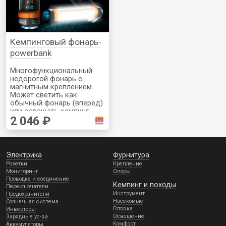
Кемпинговый фонарь-
powerbank
Многофункциональный
недорогой фонарь с
магнитным креплением.
Может светить как
обычный фонарь (вперед)
или освещать кемпинг
2 046 ₽
боковым светом в разных
режимах (три белых и
один желтый
"антимоскитный") + есть
разъем USB для
Электрика
Фурнитура
подзарядки ваших
Розетки
Крепление
устройств прямо от него.
Мониторинг
Опоры
Проводка и соединение
Кемпинг и походы
Переключатели
Инструмент
Предохранители
Насекомые
Солнечная система
Готовка
Инверторы
Освещение
Зарядные ус-ва
Комфорт
Аккумуляторы