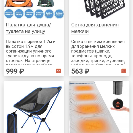
Палатка для душа/
Сетка для хранения
туалета на улицу
мелочи
Палатка шириной 1.2м и
Сетка с легким крепления
высотой 1.9м для
для хранения мелких
организации уличного
предметов (шапки,
туалета/душа во время
телефоны, провода,
стоянок. На странице
зарядки, тряпки, журналы,
товара можно выбрать
небольшие бутылки и т.д.).
999 ₽
563 ₽
разные цвета и есть
На выбор 1-4 штуки в
доставка из России
заказе.