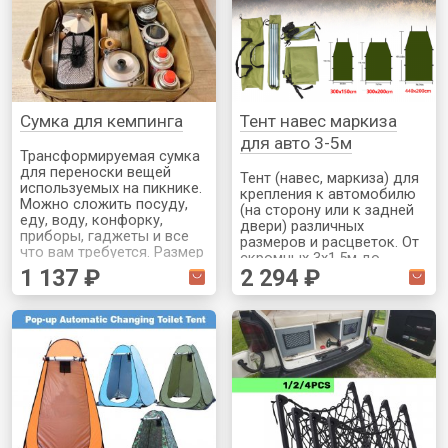
Сумка для кемпинга
Тент навес маркиза
для авто 3-5м
Трансформируемая сумка
для переноски вещей
Тент (навес, маркиза) для
используемых на пикнике.
крепления к автомобилю
Можно сложить посуду,
(на сторону или к задней
еду, воду, конфорку,
двери) различных
приборы, гаджеты и все
размеров и расцветок. От
что вам требуется. Размер
скромных 3х1.5м до
внутренних отделений
1 137 ₽
2 294 ₽
внушительных 4.4х2м. На
настраиваемый (на
некоторые модели
липучках)
доставка из РФ