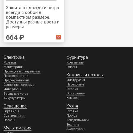
Защита от дождя и ветра
всегда с собой в
компактном размере.
Доступны разные цвета и
размеры
664 ₽
Электрика
Фурнитура
Розетки
Крепление
Мониторинг
Опоры
Проводка и соединение
Кемпинг и походы
Переключатели
Инструмент
Предохранители
Насекомые
Солнечная система
Готовка
Инверторы
Освещение
Зарядные ус-ва
Комфорт
Аккумуляторы
Освещение
Кухня
Гирлянды
Готовка
Светильники
Посуда
Полосы
Холодильники
Техника
Мультимедия
Аксессуары