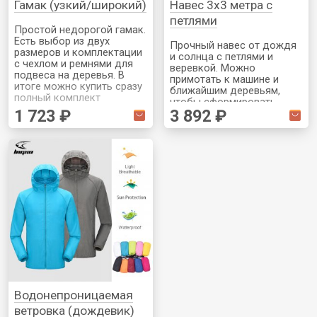
Гамак (узкий/широкий)
Навес 3х3 метра с
петлями
Простой недорогой гамак.
Есть выбор из двух
Прочный навес от дождя
размеров и комплектации
и солнца с петлями и
с чехлом и ремнями для
веревкой. Можно
подвеса на деревья. В
примотать к машине и
итоге можно купить сразу
ближайшим деревьям,
полный комплект
чтобы сформировать
1 723 ₽
3 892 ₽
временное укрытие
Водонепроницаемая
ветровка (дождевик)