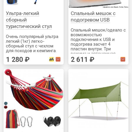
Ультра-легкий
Спальный мешок с
сборный
подогревом USB
туристический стул
Спальный мешок/одеало с
возможностью
Очень популярный ультра
подключения к USB и
легкий (1кг) легко-
подогрева засчет 4
сборный стул с чехлом
пластин внутри. Три
для походов и кемпинга.
режима и автономная
Несколько цветов на
1 280 ₽
2 611 ₽
работа от powerbanka 4-10
выбор на странице
часов (в комплект не
товара. Доставка РФ
входит) или просто от USB
розетки в автодоме