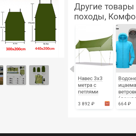
Другие товары
походы, Комфо
Сумка для
Ультра-
Навес 3х3
Водон
кемпинга
легкий
метра с
ицаем
сборный
петлями
ветров
туристическ
(дожде
 137 ₽
1 280 ₽
3 892 ₽
664 ₽
ий стул