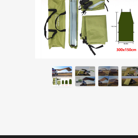
Гамак
Сетка для
(узкий/
хранения
широкий)
мелочи
1 723 ₽
563 ₽
1