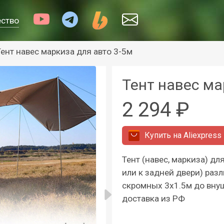
ество
Тент навес маркиза для авто 3-5м
Тент навес ма
2 294 ₽
Купить на
Aliexpress
Тент (навес, маркиза) дл
или к задней двери) раз
скромных 3х1.5м до вну
доставка из РФ