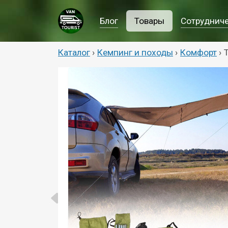
Блог
Товары
Сотруднич
Каталог
›
Кемпинг и походы
›
Комфорт
›