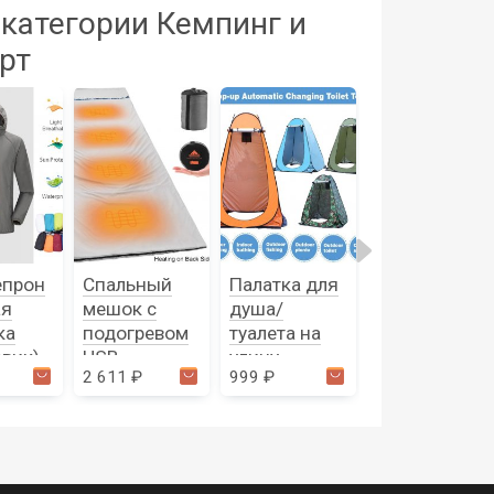
 категории Кемпинг и
рт
епрон
Спальный
Палатка для
Гамак
ая
мешок с
душа/
(узкий/
ка
подогревом
туалета на
широкий)
вик)
USB
улицу
2 611 ₽
999 ₽
1 723 ₽