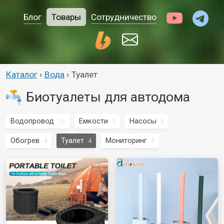
Блог
Товары
Сотрудничество
Каталог
›
Вода
›
Туалет
Биотуалеты для автодома
Водопровод
Емкости
Насосы
10
9
8
Обогрев
Туалет
Мониторинг
4
4
3