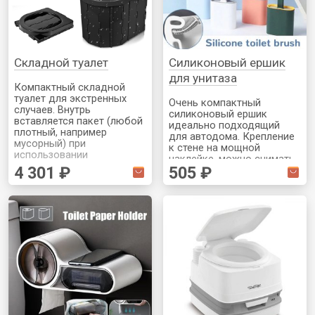
Складной туалет
Силиконовый ершик
для унитаза
Компактный складной
туалет для экстренных
Очень компактный
случаев. Внутрь
силиконовый ершик
вставляется пакет (любой
идеально подходящий
плотный, например
для автодома. Крепление
мусорный) при
к стене на мощной
использовании
наклейке, можно снимать.
4 301 ₽
505 ₽
Доступны разные цвета