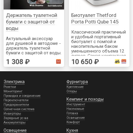
Держатель туалетной
Биотуалет Thetford
бумаги с защитой от
Porta Potti Qube 145
воды
Классический практичный
и удобный портативный
Актуальный аксессуар
биотуалет с помпой и
для душевой в автодоме -
накопительным баком
держатель туалетной
уменьшенного объема 12
бумаги с защитой от воды.
литров. Самая компактная
Если ваш душ и туалет
1 308 ₽
10 650 ₽
модель, особенно по
совмещен то это спасет
высоте. Подойдет для
рулон от намокания.
одиночек или экстренного
Устанавливается на
использования
мощной липучке
Электрика
Фурнитура
Розетки
Крепление
Мониторинг
Опоры
Проводка и соединение
Кемпинг и походы
Переключатели
Инструмент
Предохранители
Насекомые
Солнечная система
Готовка
Инверторы
Освещение
Зарядные ус-ва
Комфорт
Аккумуляторы
Освещение
Кухня