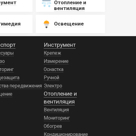
румент
Отопление и
вентиляция
тимедия
Освещение
спорт
Инструмент
ссуары
Крепеж
зо
Измерение
торинг
Оснастка
цезащита
Ручной
ства передвижения
Электро
Отопление и
щение
вентиляция
Вентиляция
Мониторинг
Обогрев
Кондиционирование