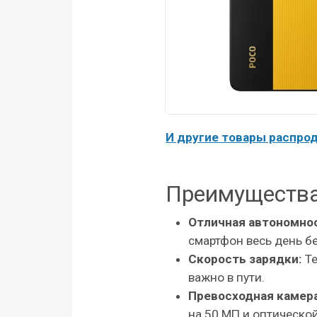
И другие товары распро
Преимущества
Отличная автономно
смартфон весь день б
Скорость зарядки:
Те
важно в пути.
Превосходная камера
на 50 МП и оптическо