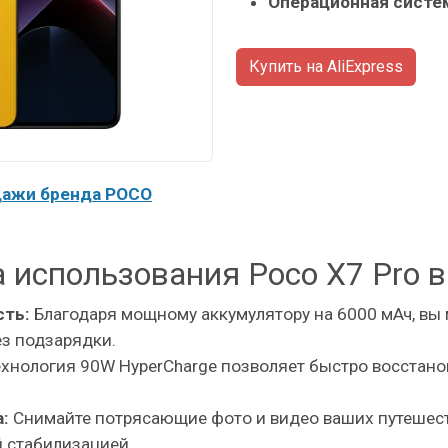
Операционная систе
Купить на AliExpress
дажи бренда POCO
 использования Poco X7 Pro в
сть:
Благодаря мощному аккумулятору на 6000 мАч, вы
ез подзарядки.
хнология 90W HyperCharge позволяет быстро восстанов
:
Снимайте потрясающие фото и видео ваших путешест
й стабилизацией.