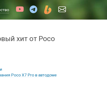
ество
овый хит от Poco
ки
ания Poco X7 Pro в автодоме