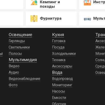
Кемпинг и
Инст
походы
Фурнитура
Муль
Освещение
Кухня
Тран
Гирлянды
Готовка
Аксе
Светильники
Посуда
Желе
ды
Полосы
Холодильники
Мони
Мультимедия
Техника
Солн
Видео
Аксессуары
Сред
Вода
Аудио
Осве
Видеонаблюдение
Водопровод
Фото
Мониторинг
Насосы
Емкости
Обогрев