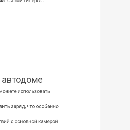
ма:
Сяоми ГиперОС
 автодоме
 можете использовать
ить заряд, что особенно
вий с основной камерой