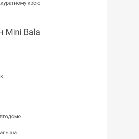
ккуратному крою
Mini Bala
ик
автодоме
малыша