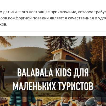
шествиях:
с детьми — это настоящее приключение, которое требу
ров комфортной поездки является качественная и удо
ков.