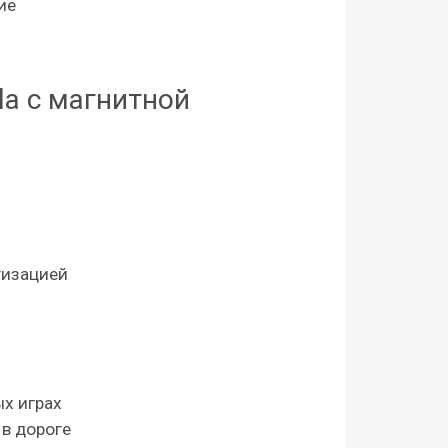
ие
la с магнитной
тизацией
ых играх
в дороге