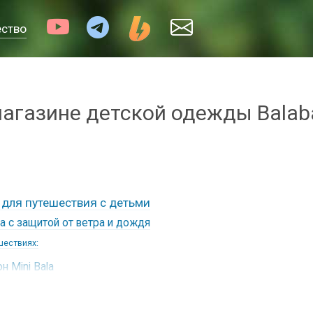
ество
агазине детской одежды Balaba
 для путешествия с детьми
la с защитой от ветра и дождя
шествиях:
 Mini Bala
шествиях:
ala с магнитной застежкой