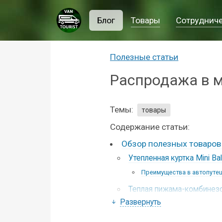
Блог
Товары
Сотруднич
Полезные статьи
Распродажа в м
Темы:
товары
Содержание статьи:
Обзор полезных товаров
Утепленная куртка Mini Ba
Преимущества в автопуте
Теплая пижама-комбинезон
Развернуть
Преимущества в автопуте
Удобные кроссовки Mini B