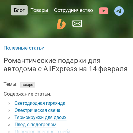
Блог
Товары
Сотрудничество
Полезные статьи
Романтические подарки для
автодома с AliExpress на 14 февраля
Темы:
товары
Содержание статьи:
Светодиодная гирлянда
Электрическая свеча
Термокружки для двоих
Плед с подогревом
Проектор звездного неба