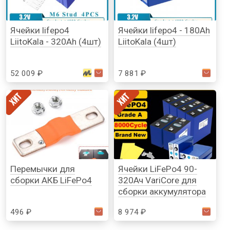
Ячейки lifepo4
Ячейки lifepo4 - 180Ah
LiitoKala - 320Ah (4шт)
LiitoKala (4шт)
52 009 ₽
7 881 ₽
Перемычки для
Ячейки LiFePo4 90-
сборки АКБ LiFePo4
320Ач VariCore для
сборки аккумулятора
496 ₽
8 974 ₽