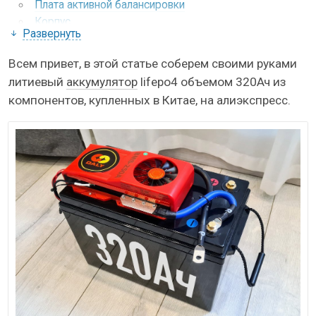
Плата активной балансировки
Корпус
Развернуть
Сборка аккумулятора
Всем привет, в этой статье соберем своими руками
Установка ячеек и перемычек
литиевый
аккумулятор
lifepo4 объемом 320Ач из
Провода для BMS и балансира
компонентов, купленных в Китае, на алиэкспресс.
Подключение силовых проводов
Финальная сборка в корпусе
Подключение BMS
Приложения для контроля BMS и балансира
Стоимость сборки аккумулятора
Покупка ячеек и АКБ на АлиЭкспресс
Тестирование
Тест на емкость
Тест зарядки 15А-75А
Тест на полную мощность 3.2кВт
Тест на выносливость на 200А