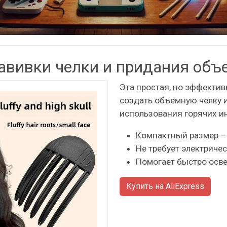
авивки челки и придания объ
Эта простая, но эффектив
создать объемную челку и
использования горячих и
Компактный размер – 
Не требует электриче
Помогает быстро осве
Купить на AliExpress