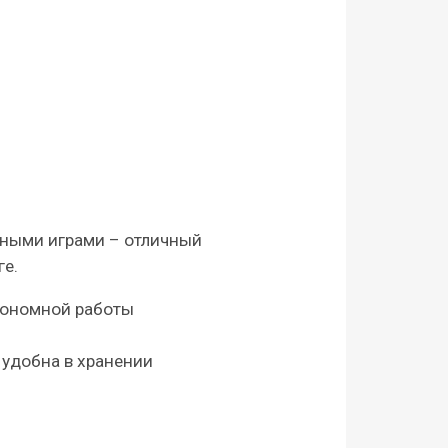
тными играми – отличный
ге.
тономной работы
удобна в хранении