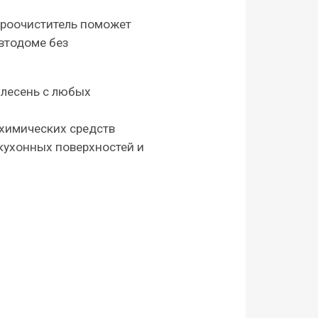
роочиститель поможет
втодоме без
плесень с любых
 химических средств
кухонных поверхностей и