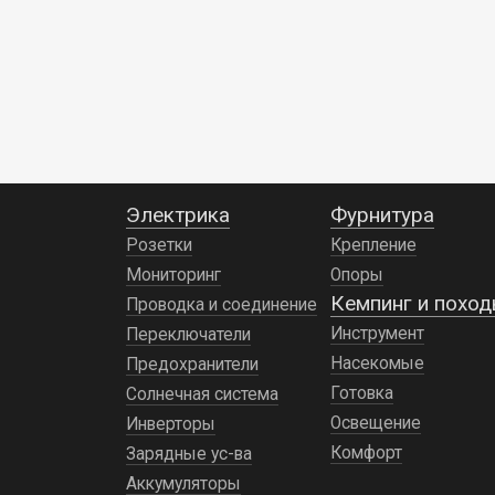
сенд-траки
я подножка
н
от
ступенька
пробуксовки
1 482 ₽
8 460 ₽
3
и
застревания
Электрика
Фурнитура
Розетки
Крепление
Мониторинг
Опоры
Кемпинг и похо
Проводка и соединение
Инструмент
Переключатели
Насекомые
Предохранители
Готовка
Солнечная система
Освещение
Инверторы
Комфорт
Зарядные ус-ва
Аккумуляторы