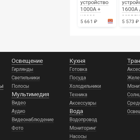
асос для
сетка для
устройство
устрой
колес
Fiat Ducato
1000A +
1600A 
насос-
зарядк
 940 ₽
1 886 ₽
5 661 ₽
5 573 ₽
компрессор
Baseus
Baseus
Освещение
Кухня
Тран
Гирлянды
Готовка
Аксе
Светильники
Посуда
Желе
ды
Полосы
Холодильники
Мони
Мультимедия
Техника
Солн
Видео
Аксессуары
Сред
Вода
Аудио
Осве
Видеонаблюдение
Водопровод
Фото
Мониторинг
Насосы