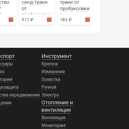
ство
сенд-траки
траки от
сенд-траки
/
от
пробуксовки
от
а
пробуксовки
и
пробуксовки
917 ₽
783 ₽
1 482 ₽
и
застревания
и
застревания
1шт
застревания
спорт
Инструмент
ссуары
Крепеж
зо
Измерение
торинг
Оснастка
цезащита
Ручной
ства передвижения
Электро
Отопление и
щение
вентиляция
Вентиляция
Мониторинг