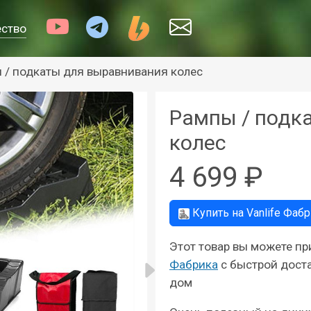
ество
 / подкаты для выравнивания колес
Рампы / подк
колес
4 699 ₽
Купить на
Vanlife Фаб
Этот товар вы можете п
Фабрика
с быстрой доста
дом