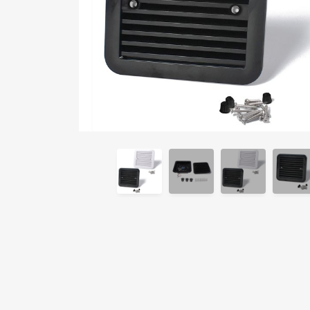
Продвинуты
Кемперное
й люк с
окно с
о
вентиляторо
открывание
м 28см
м
14 935 ₽
9 344 ₽
4