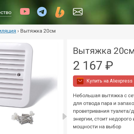
ество
иляция
›
Вытяжка 20см
Вытяжка 20с
2 167 ₽
Купить на
Aliexpress
Небольшая вытяжка с се
для отвода пара и запах
проветривания туалета/д
энергии, стоит недорого 
мощности на выбор