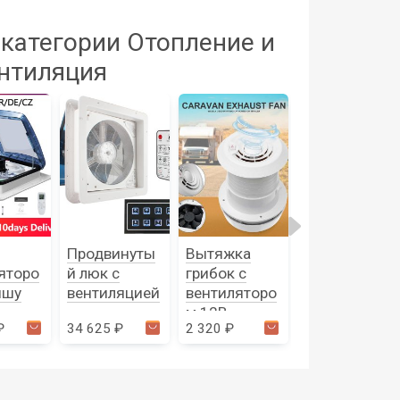
 категории Отопление и
ентиляция
Продвинуты
Вытяжка
Продвинуты
яторо
й люк с
грибок с
й люк с
ышу
вентиляцией
вентиляторо
вентиляторо
м 12В
м 28см
₽
34 625 ₽
2 320 ₽
14 935 ₽