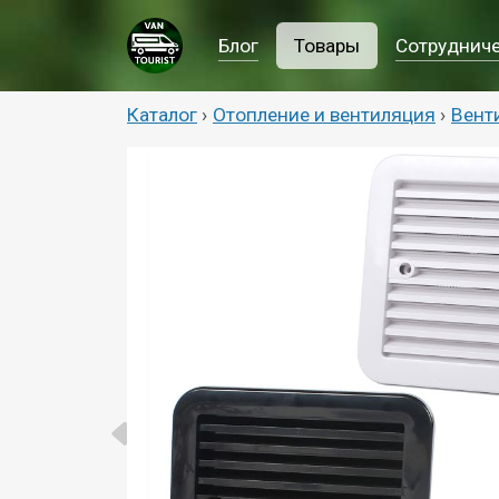
Блог
Товары
Сотруднич
Каталог
›
Отопление и вентиляция
›
Вент