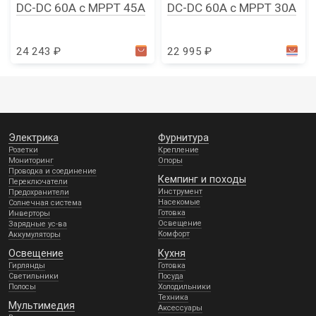
DC-DC 60А c MPPT 45A
DC-DC 60А c MPPT 30A
24 243 ₽
22 995 ₽
Электрика
Фурнитура
Розетки
Крепление
Мониторинг
Опоры
Проводка и соединение
Кемпинг и походы
Переключатели
Инструмент
Предохранители
Насекомые
Солнечная система
Готовка
Инверторы
Освещение
Зарядные ус-ва
Комфорт
Аккумуляторы
Освещение
Кухня
Гирлянды
Готовка
Светильники
Посуда
Полосы
Холодильники
Техника
Мультимедия
Аксессуары