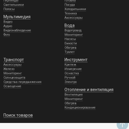
Гирлянды
Готовка
Светильники
Посуда
Полосы
Холодильники
Техника
Мультимедия
Аксессуары
Видео
Вода
Аудио
Видеонаблюдение
Водопровод
Фото
Мониторинг
Насосы
Емкости
Обогрев
Туалет
Транспорт
Инструмент
Аксессуары
Крепеж
Железо
Измерение
Мониторинг
Оснастка
Солнцезащита
Ручной
Средства передвижения
Электро
Освещение
Отопление и вентиляция
Вентиляция
Мониторинг
Обогрев
Кондиционирование
Поиск товаров