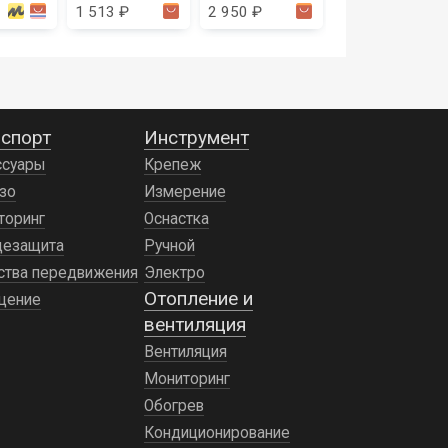
1 513 ₽
2 950 ₽
21 192 ₽
epever
спорт
Инструмент
ссуары
Крепеж
зо
Измерение
торинг
Оснастка
цезащита
Ручной
ства передвижения
Электро
Отопление и
щение
вентиляция
Вентиляция
Мониторинг
Обогрев
Кондиционирование