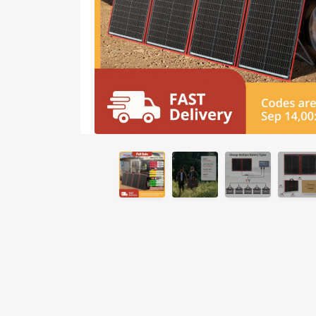
Контроллер
Солнечная
солнечного
панель
заряда MPPT
200Вт
50-100A