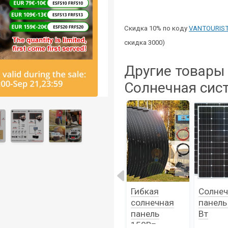
Скидка 10% по коду
VANTOURIST
скидка 3000)
Другие товары 
Солнечная сис
Гибкая
Портативная
Гибкая
Солнеч
солнечная
солнечная
солнечная
панель
панель
панель
панель
Вт
300Вт
100Вт -
150Вт