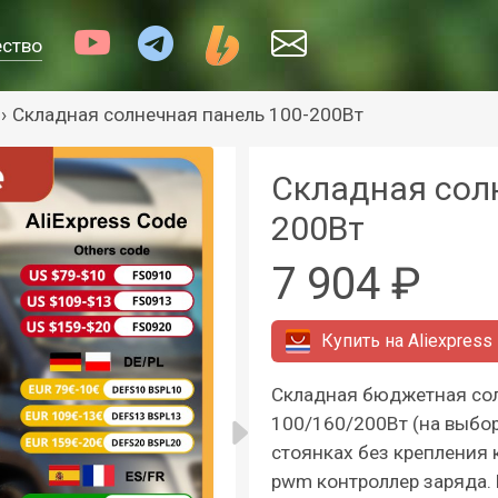
ество
›
Складная солнечная панель 100-200Вт
Складная сол
200Вт
7 904 ₽
Купить на
Aliexpress
Складная бюджетная со
100/160/200Вт (на выбор
стоянках без крепления 
pwm контроллер заряда. 