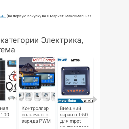
-AF
(на первую покупку на Я.Маркет, максимальная
категории Электрика,
тема
ная
Контроллер
Внешний
Контроллер
 100
солнечного
экран mt-50
солнечного
заряда PWM
для mppt
заряда MPPT
контроллера
50-100A