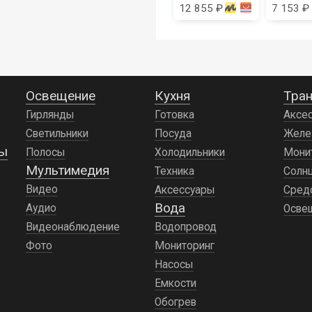
 723 ₽
16 032 ₽
12 855 ₽
7 153 ₽
Romoss
RSP100
Освещение
Кухня
Тран
Гирлянды
Готовка
Аксе
Светильники
Посуда
Желе
ды
Полосы
Холодильники
Мони
Мультимедия
Техника
Солн
Видео
Аксессуары
Сред
Вода
Аудио
Осве
Видеонаблюдение
Водопровод
Фото
Мониторинг
Насосы
Емкости
Обогрев