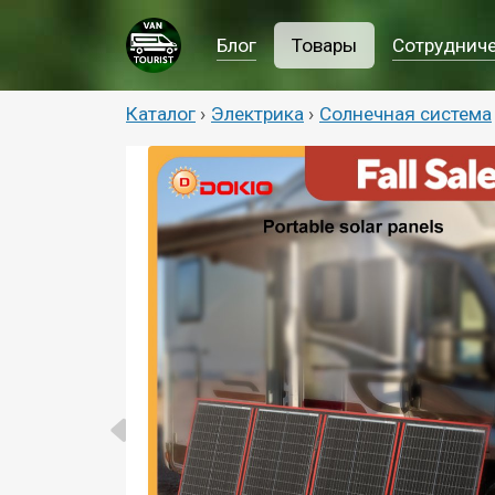
Блог
Товары
Сотруднич
Каталог
›
Электрика
›
Солнечная система