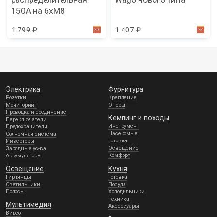
распределительная
Wago нового типа
150А на 6хМ8
1 799 ₽
1 407 ₽
Электрика
Фурнитура
Розетки
Крепление
Мониторинг
Опоры
Проводка и соединение
Кемпинг и походы
Переключатели
Инструмент
Предохранители
Насекомые
Солнечная система
Готовка
Инверторы
Освещение
Зарядные ус-ва
Комфорт
Аккумуляторы
Освещение
Кухня
Гирлянды
Готовка
Светильники
Посуда
Полосы
Холодильники
Техника
Мультимедия
Аксессуары
Видео