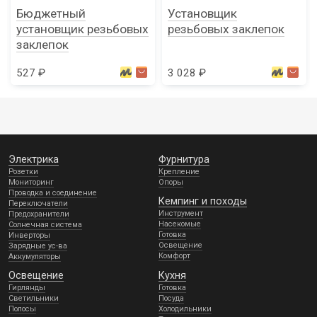
Бюджетный
Установщик
установщик резьбовых
резьбовых заклепок
заклепок
527 ₽
3 028 ₽
Электрика
Фурнитура
Розетки
Крепление
Мониторинг
Опоры
Проводка и соединение
Кемпинг и походы
Переключатели
Инструмент
Предохранители
Насекомые
Солнечная система
Готовка
Инверторы
Освещение
Зарядные ус-ва
Комфорт
Аккумуляторы
Освещение
Кухня
Гирлянды
Готовка
Светильники
Посуда
Полосы
Холодильники