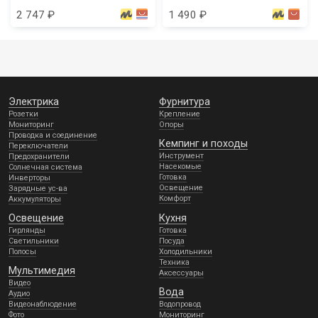
2 747 ₽
1 490 ₽
Электрика
Фурнитура
Розетки
Крепление
Мониторинг
Опоры
Проводка и соединение
Кемпинг и походы
Переключатели
Инструмент
Предохранители
Насекомые
Солнечная система
Готовка
Инверторы
Освещение
Зарядные ус-ва
Комфорт
Аккумуляторы
Освещение
Кухня
Гирлянды
Готовка
Светильники
Посуда
Полосы
Холодильники
Техника
Мультимедия
Аксессуары
Видео
Вода
Аудио
Видеонаблюдение
Водопровод
Фото
Мониторинг