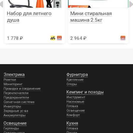
Набор для летнего
Мини стиральная
душа
машина 2.5кг
1 778 ₽
2 964 ₽
Электрика
Фурнитура
Розетки
Крепление
Мониторинг
Опоры
Проводка и соединение
Кемпинг и походы
Переключатели
Инструмент
Предохранители
Насекомые
Солнечная система
Готовка
Инверторы
Освещение
Зарядные ус-ва
Комфорт
Аккумуляторы
Освещение
Кухня
Гирлянды
Готовка
Светильники
Посуда