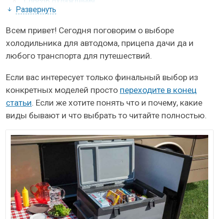
Способ охлаждения
Развернуть
Абсорбсционные (на газу)
Компрессорные холодильники
Всем привет! Сегодня поговорим о выборе
Другие технологии
холодильника для автодома, прицепа дачи да и
любого транспорта для путешествий.
Пригодность для работы в дороге
12В или 220В
Если вас интересует только финальный выбор из
Выбор модели
конкретных моделей просто
переходите в конец
Советы по установке и использованию
статьи
. Если же хотите понять что и почему, какие
автохолодильников
виды бывают и что выбрать то читайте полностью.
Электропитание
Установка
Вентиляция
Советы по использованию