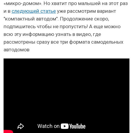
«микро-домом». Но хватит про малышей на этот раз
и в
следующей статье
уже рассмотрим вариант
"компактный автодом". Продолжение скоро,
подпишитесь чтобы не пропустить! А еще можно
всю эту информацию узнать в видео, где
рассмотрены сразу все три формата самодельных
автодомов