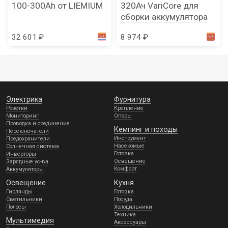
100-300Ah от LIEMIUM
320Ач VariCore для
сборки аккумулятора
32 601 ₽
8 974 ₽
Электрика
Фурнитура
Розетки
Крепление
Мониторинг
Опоры
Проводка и соединение
Кемпинг и походы
Переключатели
Инструмент
Предохранители
Насекомые
Солнечная система
Готовка
Инверторы
Освещение
Зарядные ус-ва
Комфорт
Аккумуляторы
Освещение
Кухня
Гирлянды
Готовка
Светильники
Посуда
Полосы
Холодильники
Техника
Мультимедия
Аксессуары