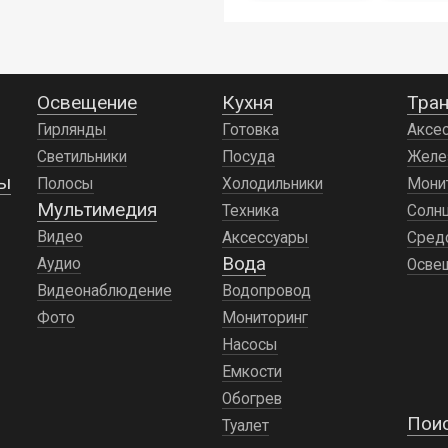
RX1000 /
X1000
Освещение
Кухня
Тран
Гирлянды
Готовка
Аксе
Светильники
Посуда
Желе
ды
Полосы
Холодильники
Мони
Мультимедия
Техника
Солн
Видео
Аксессуары
Сред
Вода
Аудио
Осве
Видеонаблюдение
Водопровод
Фото
Мониторинг
Насосы
Емкости
Обогрев
Пои
Туалет