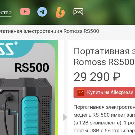
ество
тативная электростанция Romoss RS500
Портативная 
Romoss RS500
29 290 ₽
Купить на
Aliexpress
Портативная электростан
модель RS-500 имеет зап
(в 12В эквиваленте). 1 р
порты USB с быстрой зар