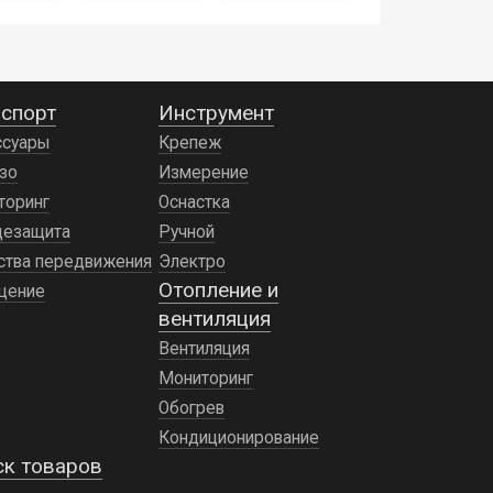
спорт
Инструмент
ссуары
Крепеж
зо
Измерение
торинг
Оснастка
цезащита
Ручной
ства передвижения
Электро
Отопление и
щение
вентиляция
Вентиляция
Мониторинг
Обогрев
Кондиционирование
ск товаров