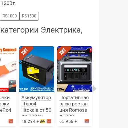
 120Вт.
RS1000
RS1500
категории Электрика,
ычки
Аккумулятор
Портативная
Портативная
орки
lifepo4
электростан
электростан
FePo4
liitokala от 50
ция Romoss
ция Romoss
до 300Ач
X1000
RS1000
18 294 ₽
65 956 ₽
17 932 ₽