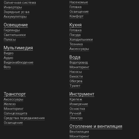
Насекомые
Солнечная система
Готовка
Инверторы
Освещение
Зарядные ус-ва
Комфорт
Аккумуляторы
Освещение
Кухня
Гирлянды
Готовка
Светильники
Посуда
Полосы
Холодильники
Техника
Мультимедия
Аксессуары
Видео
Вода
Аудио
Видеонаблюдение
Водопровод
Фото
Мониторинг
Насосы
Емкости
Обогрев
Туалет
Транспорт
Инструмент
Аксессуары
Крепеж
Железо
Измерение
Мониторинг
Оснастка
Солнцезащита
Ручной
Средства передвижения
Электро
Освещение
Отопление и вентиляция
Вентиляция
Мониторинг