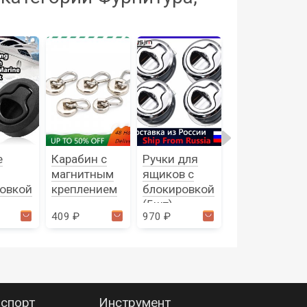
е
Карабин с
Ручки для
Ручки-
магнитным
ящиков с
блокираторы
овкой
креплением
блокировкой
для ящиков
(5шт)
409 ₽
970 ₽
1 616 ₽
спорт
Инструмент