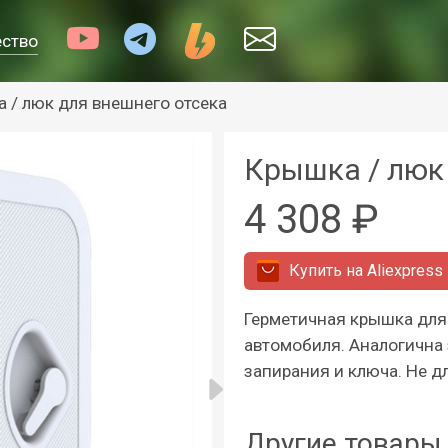
ество
 / люк для внешнего отсека
Крышка / люк
4 308 ₽
Купить на
Aliexpress
Герметичная крышка для 
автомобиля. Аналогична
запирания и ключа. Не д
Другие товары 