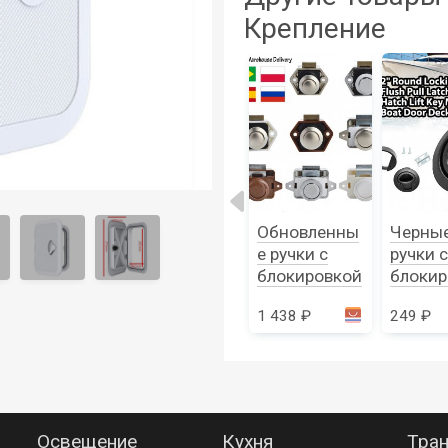
Крепление
Замок-
Электрическ
Обновленны
Черны
блокиратор
ий замок
е ручки с
ручки с
на
12В
блокировкой
блокир
холодильник
06 ₽
717 ₽
1 438 ₽
249 ₽
т
открывания
Освещение
Кухня
Тран