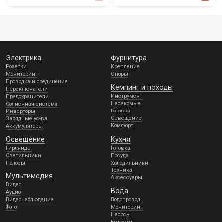
Электрика
Фурнитура
Розетки
Крепление
Мониторинг
Опоры
Проводка и соединение
Кемпинг и походы
Переключатели
Инструмент
Предохранители
Насекомые
Солнечная система
Готовка
Инверторы
Освещение
Зарядные ус-ва
Комфорт
Аккумуляторы
Освещение
Кухня
Гирлянды
Готовка
Светильники
Посуда
Полосы
Холодильники
Техника
Мультимедия
Аксессуары
Видео
Вода
Аудио
Видеонаблюдение
Водопровод
Фото
Мониторинг
Насосы
Емкости