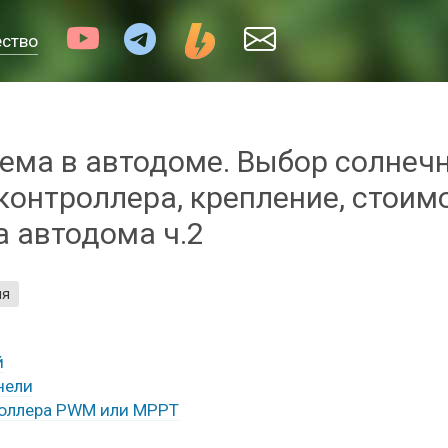
ество
ема в автодоме. Выбор солнечн
онтроллера, крепление, стоимо
 автодома ч.2
ия
й
нели
роллера PWM или MPPT