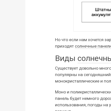
Но что если нам хочется за
приходят
солнечные панел
Виды
солнечн
Существует довольно много
популярны на сегодняшний 
монокристаллические и пол
Моно и поликристаллически
панель будет немного дорож
использования, погоды на у