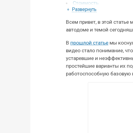
Стоимость
Развернуть
Установка панелей
Всем привет, в этой стать
автодоме и темой сегодняш
В
прошлой статье
мы косну
видео стало понимание, чт
устаревшие и неэффективны
простейшие варианты их под
работоспособную базовую 