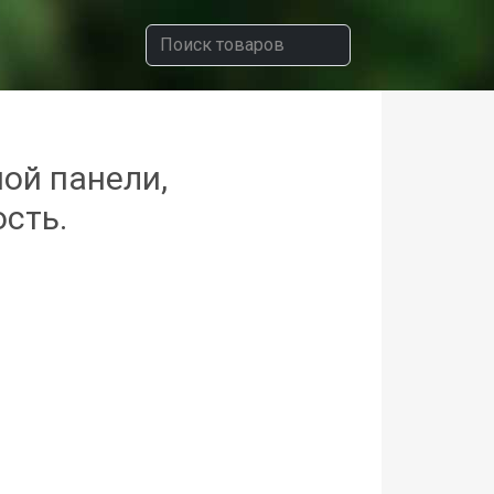
ой панели,
сть.