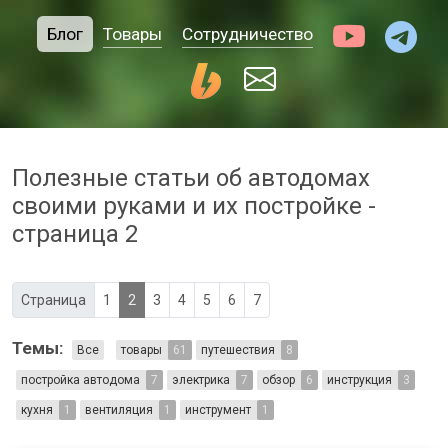
Блог
Товары
Сотрудничество
Полезные статьи об автодомах
своими руками и их постройке -
страница 2
Страница
1
2
3
4
5
6
7
Темы:
Все
товары
61
путешествия
8
постройка автодома
7
электрика
7
обзор
6
инструкция
3
кухня
1
вентиляция
1
инструмент
1